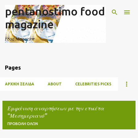
pentanostimo food
Μετάβαση στο κύριο περιεχόμενο
magazine
Food Magazine
Pages
ΑΡΧΙΚΉ ΣΕΛΊΔΑ
ABOUT
CELEBRITIES PICKS
Εμφάνιση αναρτήσεων με την ετικέτα
Μεσημεριανό
ΠΡΟΒΟΛΉ ΌΛΩΝ