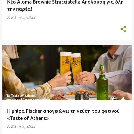
Νέο Aloma Brownie Stracciatella Απόλαυση για όλη
την παρέα!
Ρ. Κάντζα
,
8.7.22
Η μπίρα Fischer απογειώνει τη γεύση του φετινού
«Taste of Athens»
Ρ. Κάντζα
,
8.7.22