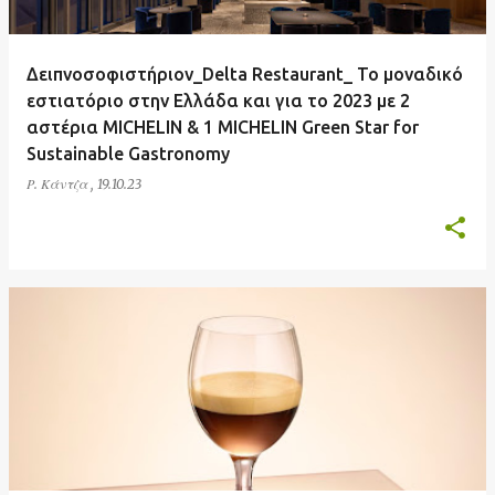
ή
σ
Δειπνοσοφιστήριον_Delta Restaurant_ Το μοναδικό
ε
εστιατόριο στην Ελλάδα και για το 2023 με 2
ι
αστέρια MICHELIN & 1 MICHELIN Green Star for
ς
Sustainable Gastronomy
Ρ. Κάντζα
,
19.10.23