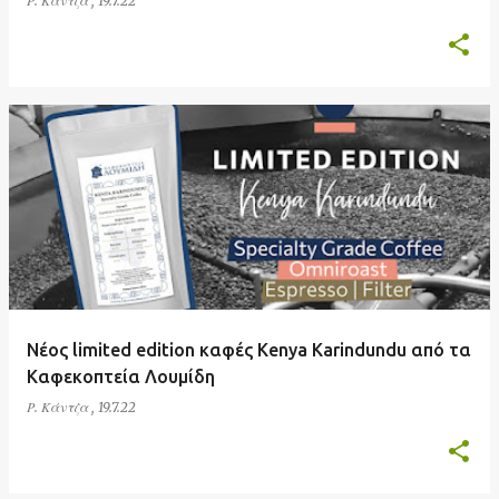
Ρ. Κάντζα
,
19.7.22
Νέος limited edition καφές Kenya Karindundu από τα
Καφεκοπτεία Λουμίδη
Ρ. Κάντζα
,
19.7.22