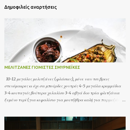
Δημοφιλείς αναρτήσεις
ΜΕΛΙΤΖΑΝΕΣ ΓΙΟΜΙΣΤΕΣ ΣΜΥΡΝΕΪΚΕΣ
10-12 μεγάλες μελιτζάνες (φλάσκες), μόνε ναν τσι βρεις
στενόμακρες κι όχι σα μπούρδες χοντρές 4-5 μεγάλα κρομμύδια
3-4 κουταγιές βούτερα χελαλίσο 3-4 αβγά δυο τρία φλιτζάνια
ξυμένο τυρί (για κεφαλίσιο για μουτζήθρα καλή για παρμεζάνα
για ανάμιχτα – ό,τι σου καλαρέσει)