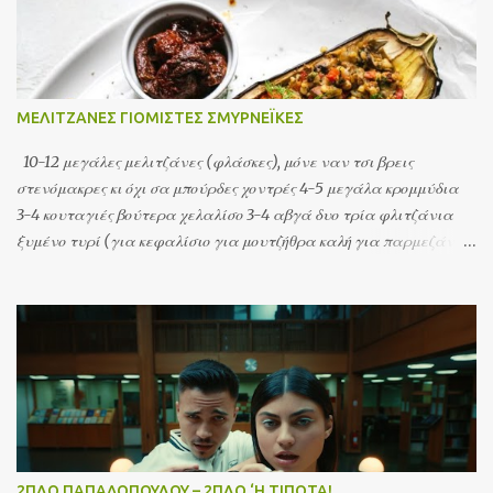
ΜΕΛΙΤΖΑΝΕΣ ΓΙΟΜΙΣΤΕΣ ΣΜΥΡΝΕΪΚΕΣ
10-12 μεγάλες μελιτζάνες (φλάσκες), μόνε ναν τσι βρεις
στενόμακρες κι όχι σα μπούρδες χοντρές 4-5 μεγάλα κρομμύδια
3-4 κουταγιές βούτερα χελαλίσο 3-4 αβγά δυο τρία φλιτζάνια
ξυμένο τυρί (για κεφαλίσιο για μουτζήθρα καλή για παρμεζάνα
για ανάμιχτα – ό,τι σου καλαρέσει)
2ΠΛΟ ΠΑΠΑΔΟΠΟΥΛΟΥ – 2ΠΛΟ ‘Η ΤΙΠΟΤΑ!