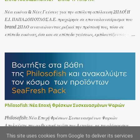
Νέα εικόνα & Νέες Γεύσεις για την απόλυτη απόλαυση 2ΠΛΟ! Η
Ε.Ι. ΠΑΠΑΔΟΠΟΥΛΟΣ Α.Ε. προχώρησε σε επαναλανσάρισμα του
brand 2ΠΛΟ ανανεώνοντας ριζικά την πρότασή του, τόσο σε
επίπεδο εικόνας, όσο και σε επίπεδο γεύσεων, εμπλουτίζοντάς το
με δύο νέες προτάσεις:
Philosofish: Νέα Εποχή Φρέσκων Συσκευασμένων Ψαριών
Philosofish: Νέα Εποχή Φρέσκων Συσκευασμένων Ψαριών
Απολαύστε την αυθεντική γεύση του Αιγαίου, με τα ολόφρεσκα
ψάρια SeaFresh Pack της Philosofish! Η Philosofish φέρνει την
This site uses cookies from Google to deliver its services