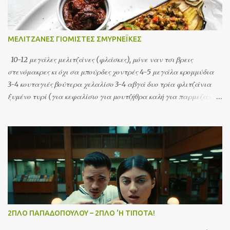
ΜΕΛΙΤΖΑΝΕΣ ΓΙΟΜΙΣΤΕΣ ΣΜΥΡΝΕΪΚΕΣ
10-12 μεγάλες μελιτζάνες (φλάσκες), μόνε ναν τσι βρεις
στενόμακρες κι όχι σα μπούρδες χοντρές 4-5 μεγάλα κρομμύδια
3-4 κουταγιές βούτερα χελαλίσο 3-4 αβγά δυο τρία φλιτζάνια
ξυμένο τυρί (για κεφαλίσιο για μουτζήθρα καλή για παρμεζάνα
για ανάμιχτα – ό,τι σου καλαρέσει)
2ΠΛΟ ΠΑΠΑΔΟΠΟΥΛΟΥ – 2ΠΛΟ ‘Η ΤΙΠΟΤΑ!