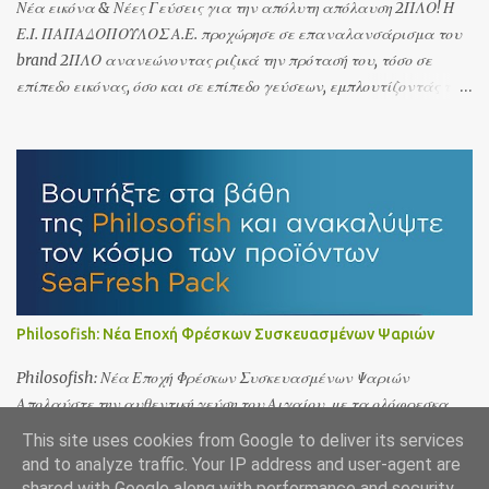
Νέα εικόνα & Νέες Γεύσεις για την απόλυτη απόλαυση 2ΠΛΟ! Η
Ε.Ι. ΠΑΠΑΔΟΠΟΥΛΟΣ Α.Ε. προχώρησε σε επαναλανσάρισμα του
brand 2ΠΛΟ ανανεώνοντας ριζικά την πρότασή του, τόσο σε
επίπεδο εικόνας, όσο και σε επίπεδο γεύσεων, εμπλουτίζοντάς το
με δύο νέες προτάσεις:
Philosofish: Νέα Εποχή Φρέσκων Συσκευασμένων Ψαριών
Philosofish: Νέα Εποχή Φρέσκων Συσκευασμένων Ψαριών
Απολαύστε την αυθεντική γεύση του Αιγαίου, με τα ολόφρεσκα
ψάρια SeaFresh Pack της Philosofish! Η Philosofish φέρνει την
This site uses cookies from Google to deliver its services
αυθεντική γεύση της θάλασσας κατευθείαν στο πιάτο σας με τα
and to analyze traffic. Your IP address and user-agent are
νέα προϊόντα «SeaFresh Pack: From the Aegean Sea to Your
shared with Google along with performance and security