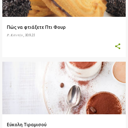
Πώς να φτιάξετε Πτι Φουρ
Ρ. Κάντζα
,
10.9.21
Εύκολη Τιραμισού