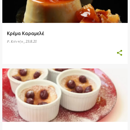
Κρέμα Καραμελέ
Ρ. Κάντζα
,
23.8.21