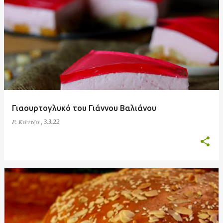
Γιαουρτογλυκό του Γιάννου Βαλιάνου
Ρ. Κάντζα
,
3.3.22