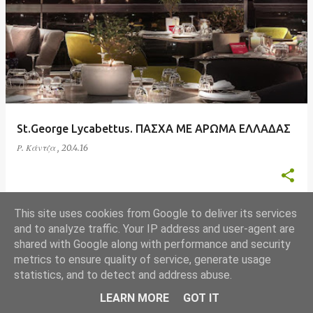
ν
α
ρ
τ
ή
σ
St.George Lycabettus. ΠΑΣΧΑ ΜΕ ΑΡΩΜΑ ΕΛΛΑΔΑΣ
ε
Ρ. Κάντζα
,
20.4.16
ι
ς
This site uses cookies from Google to deliver its services
and to analyze traffic. Your IP address and user-agent are
shared with Google along with performance and security
ΠΕΡΙΣΣΌΤΕΡΕΣ ΑΝΑΡΤΉΣΕΙΣ
metrics to ensure quality of service, generate usage
statistics, and to detect and address abuse.
Από το Blogger
LEARN MORE
GOT IT