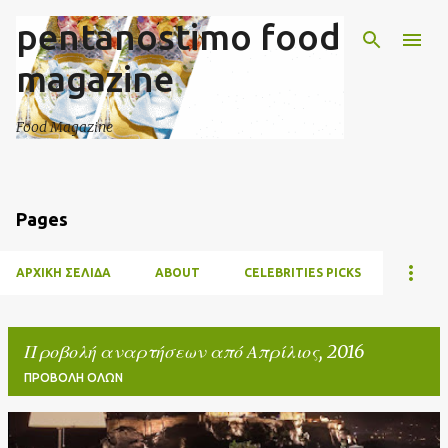
pentanostimo food
Μετάβαση στο κύριο περιεχόμενο
magazine
Food Magazine
Pages
ΑΡΧΙΚΉ ΣΕΛΊΔΑ
ABOUT
CELEBRITIES PICKS
Προβολή αναρτήσεων από Απρίλιος, 2016
ΠΡΟΒΟΛΉ ΌΛΩΝ
Α