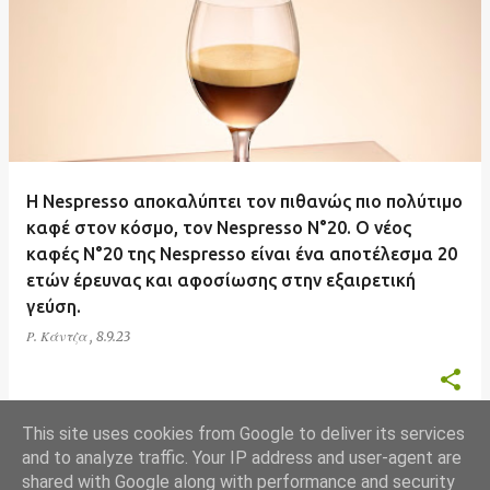
ν
α
ρ
τ
ή
σ
Η Nespresso αποκαλύπτει τον πιθανώς πιο πολύτιμο
ε
καφέ στον κόσμο, τον Nespresso N°20. O νέος
ι
καφές N°20 της Nespresso είναι ένα αποτέλεσμα 20
ς
ετών έρευνας και αφοσίωσης στην εξαιρετική
γεύση.
Ρ. Κάντζα
,
8.9.23
This site uses cookies from Google to deliver its services
and to analyze traffic. Your IP address and user-agent are
shared with Google along with performance and security
ΠΕΡΙΣΣΌΤΕΡΕΣ ΑΝΑΡΤΉΣΕΙΣ