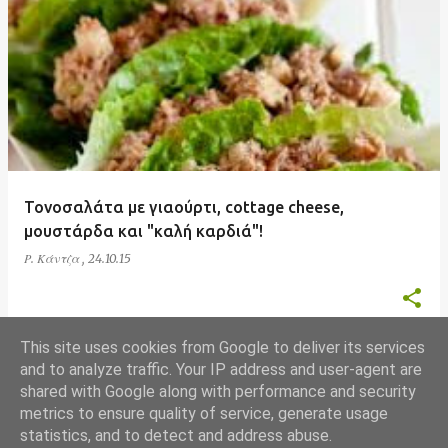
Α
ν
α
ρ
τ
ή
σ
Τονοσαλάτα με γιαούρτι, cottage cheese,
ε
μουστάρδα και "καλή καρδιά"!
ι
Ρ. Κάντζα
,
24.10.15
ς
This site uses cookies from Google to deliver its services
and to analyze traffic. Your IP address and user-agent are
shared with Google along with performance and security
ΠΕΡΙΣΣΌΤΕΡΕΣ ΑΝΑΡΤΉΣΕΙΣ
metrics to ensure quality of service, generate usage
statistics, and to detect and address abuse.