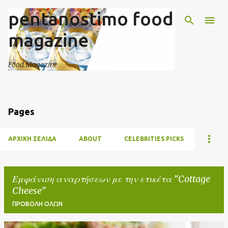
pentanostimo food
Μετάβαση στο κύριο περιεχόμενο
magazine
Food Magazine
Pages
ΑΡΧΙΚΉ ΣΕΛΊΔΑ
ABOUT
CELEBRITIES PICKS
Εμφάνιση αναρτήσεων με την ετικέτα
Cottage
Cheese
ΠΡΟΒΟΛΉ ΌΛΩΝ