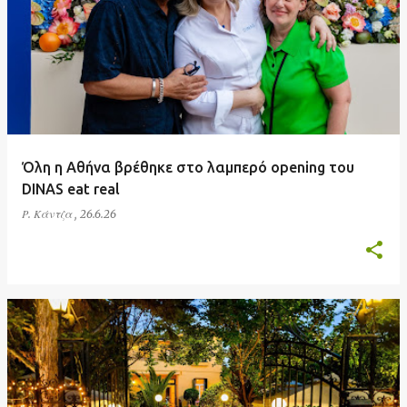
ν
α
ρ
τ
ή
σ
Όλη η Αθήνα βρέθηκε στο λαμπερό opening του
ε
DINAS eat real
ι
Ρ. Κάντζα
,
26.6.26
ς